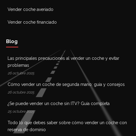
adecuada para que puedan ejercerlos.
Vender coche averiado
Para más información sobre las garantías de
Vender coche financiado
privacidad, puedes dirigirte al RESPONSABLE a
través de Levmot, S.L.. Avinguda Drets Humans,
2, 46132 Almàssera, València. E-mail:
Blog
lev.generalinfo@gmail.com
Las principales precauciones al vender un coche y evitar
problemas
26 octubre 2025
Cómo vender un coche de segunda mano: guía y consejos
26 octubre 2025
¿Se puede vender un coche sin ITV? Guía completa
25 octubre 2025
Todo lo que debes saber sobre cómo vender un coche con
reserva de dominio