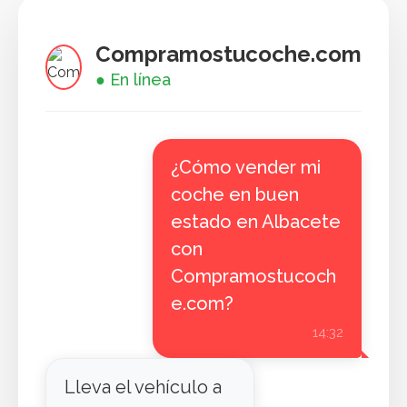
Compramostucoche.com
● En línea
¿Cómo vender mi
coche en buen
estado en Albacete
con
Compramostucoch
e.com?
14:32
Lleva el vehículo a