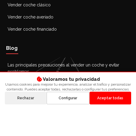
Vender coche clásico
Vender coche averiado
Vender coche financiado
Blog
Las principales precauciones al vender un coche y evitar
problemas
Valoramos tu privacidad
26 octubre 2025
Usamos cookies para mejorar tu experiencia, analizar el trafico y personalizar
contenido. Puedes aceptar todas, rechazarlas o configurar tus preferencias.
Cómo vender un coche de segunda mano: guía y consejos
26 octubre 2025
Rechazar
Configurar
Aceptar todas
¿Se puede vender un coche sin ITV? Guía completa
25 octubre 2025
Todo lo que debes saber sobre cómo vender un coche con
reserva de dominio