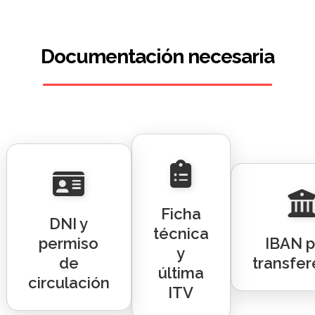
Documentación necesaria
Ficha
DNI y
técnica
permiso
IBAN p
y
de
transfer
última
circulación
ITV