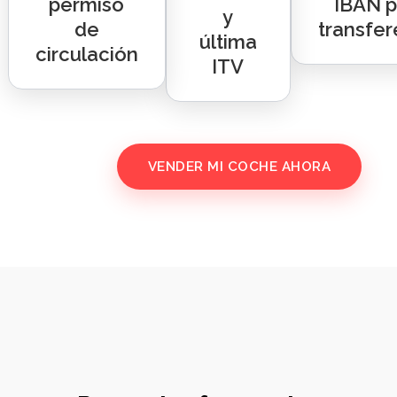
permiso
IBAN p
y
de
transfer
última
circulación
ITV
VENDER MI COCHE AHORA