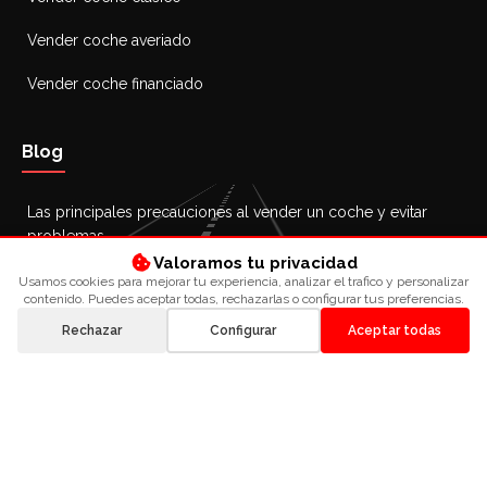
Vender coche averiado
Vender coche financiado
Blog
Las principales precauciones al vender un coche y evitar
problemas
Valoramos tu privacidad
26 octubre 2025
Usamos cookies para mejorar tu experiencia, analizar el trafico y personalizar
contenido. Puedes aceptar todas, rechazarlas o configurar tus preferencias.
Cómo vender un coche de segunda mano: guía y consejos
26 octubre 2025
Rechazar
Configurar
Aceptar todas
¿Se puede vender un coche sin ITV? Guía completa
25 octubre 2025
Todo lo que debes saber sobre cómo vender un coche con
reserva de dominio
25 octubre 2025