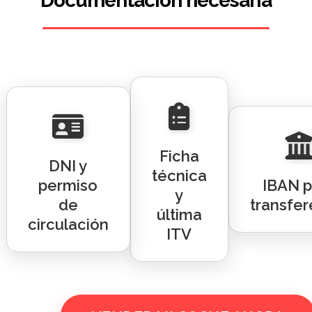
Documentación necesaria
Ficha
DNI y
técnica
permiso
IBAN p
y
de
transfer
última
circulación
ITV