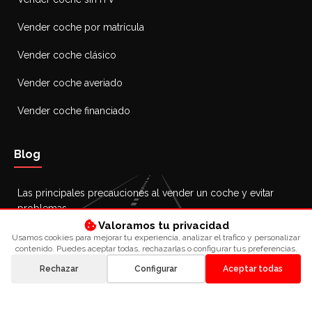
Vender coche por matrícula
Vender coche clásico
Vender coche averiado
Vender coche financiado
Blog
Las principales precauciones al vender un coche y evitar
problemas
Valoramos tu privacidad
26 octubre 2025
Usamos cookies para mejorar tu experiencia, analizar el trafico y personalizar
contenido. Puedes aceptar todas, rechazarlas o configurar tus preferencias.
Cómo vender un coche de segunda mano: guía y consejos
26 octubre 2025
Rechazar
Configurar
Aceptar todas
¿Se puede vender un coche sin ITV? Guía completa
25 octubre 2025